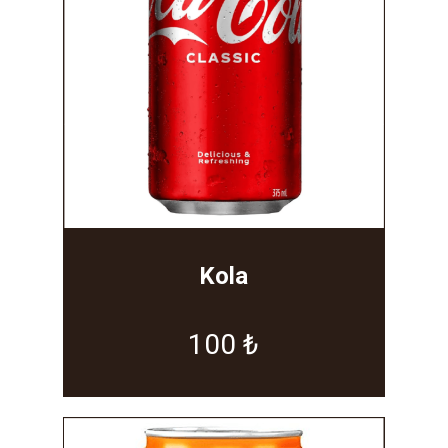
Kola
100 ₺