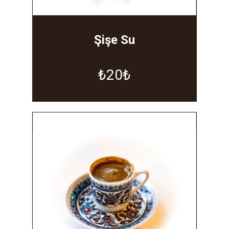
Şişe Su
₺20₺