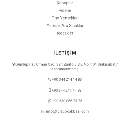
Kebaplar
Pideler
Fırın Yemekleri
Yöresel Ara Sıcaklar
İçecekler
İLETİŞİM
Dumlupınar, Orman Cad, Sait Zarifolu Blv. No: 101 Onikişubat /
Kahramanmaraş
+90 344 214 14 83
+90 344 214 14 83
+90 530 066 73 75
info@turacocakbasi.com