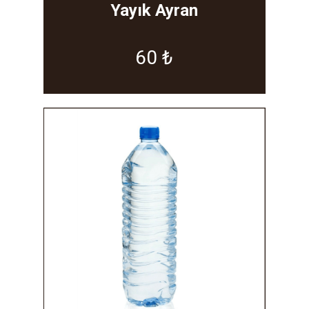
Yayık Ayran
60 ₺