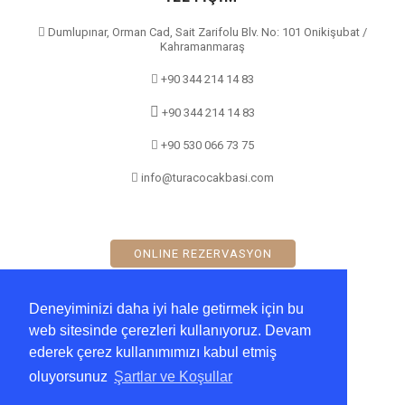
Dumlupınar, Orman Cad, Sait Zarifolu Blv. No: 101 Onikişubat /
Kahramanmaraş
+90 344 214 14 83
+90 344 214 14 83
+90 530 066 73 75
info@turacocakbasi.com
ONLINE REZERVASYON
Deneyiminizi daha iyi hale getirmek için bu
ÇALIŞMA SAATLERİ
web sitesinde çerezleri kullanıyoruz. Devam
ederek çerez kullanımımızı kabul etmiş
P.Tesi - Cuma : 10:00 - 22:00
oluyorsunuz
Şartlar ve Koşullar
C.tesi - Pazar : 10:00 - 22:00