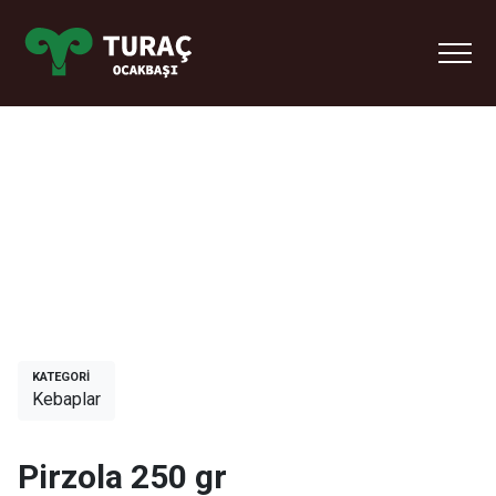
Pirzola 250 gr
Anasayfa
/
Menü & Ürünler
/
Pirzola 250 gr
KATEGORİ
Kebaplar
Pirzola 250 gr